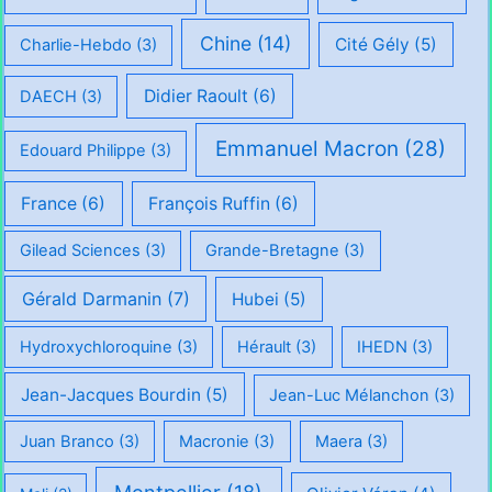
Chine
(14)
Cité Gély
(5)
Charlie-Hebdo
(3)
Didier Raoult
(6)
DAECH
(3)
Emmanuel Macron
(28)
Edouard Philippe
(3)
France
(6)
François Ruffin
(6)
Gilead Sciences
(3)
Grande-Bretagne
(3)
Gérald Darmanin
(7)
Hubei
(5)
Hydroxychloroquine
(3)
Hérault
(3)
IHEDN
(3)
Jean-Jacques Bourdin
(5)
Jean-Luc Mélanchon
(3)
Juan Branco
(3)
Macronie
(3)
Maera
(3)
Montpellier
(18)