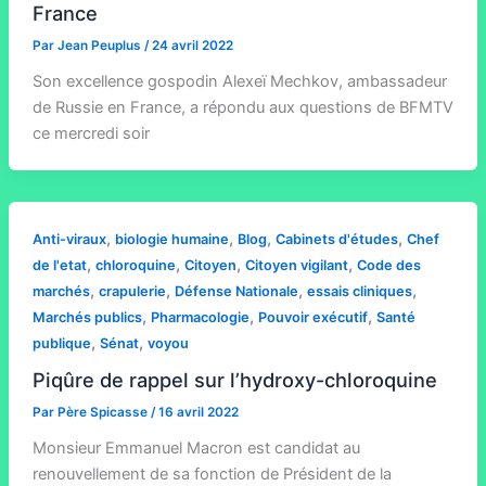
France
Par
Jean Peuplus
/
24 avril 2022
Son excellence gospodin Alexeï Mechkov, ambassadeur
de Russie en France, a répondu aux questions de BFMTV
ce mercredi soir
,
,
,
,
Anti-viraux
biologie humaine
Blog
Cabinets d'études
Chef
,
,
,
,
de l'etat
chloroquine
Citoyen
Citoyen vigilant
Code des
,
,
,
,
marchés
crapulerie
Défense Nationale
essais cliniques
,
,
,
Marchés publics
Pharmacologie
Pouvoir exécutif
Santé
,
,
publique
Sénat
voyou
Piqûre de rappel sur l’hydroxy-chloroquine
Par
Père Spicasse
/
16 avril 2022
Monsieur Emmanuel Macron est candidat au
renouvellement de sa fonction de Président de la