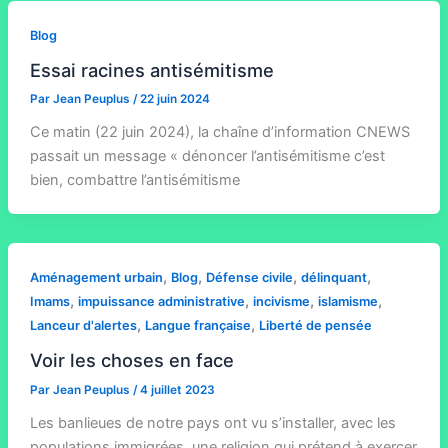
Blog
Essai racines antisémitisme
Par
Jean Peuplus
/
22 juin 2024
Ce matin (22 juin 2024), la chaîne d’information CNEWS
passait un message « dénoncer l’antisémitisme c’est
bien, combattre l’antisémitisme
,
,
,
,
Aménagement urbain
Blog
Défense civile
délinquant
,
,
,
,
Imams
impuissance administrative
incivisme
islamisme
,
,
Lanceur d'alertes
Langue française
Liberté de pensée
Voir les choses en face
Par
Jean Peuplus
/
4 juillet 2023
Les banlieues de notre pays ont vu s’installer, avec les
populations immigrées, une religion qui prétend à exercer