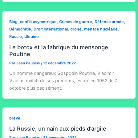
,
,
,
,
Blog
conflit asymétrique
Crimes de guerre
Défense armée
,
,
,
,
Démocratie
Droit international
drone
menace nucléaire
,
Russie
Ukraine
Le botox et la fabrique du mensonge
Poutine
Par
Jean Peuplus
/
12 décembre 2022
Un homme dangereux Gospodin Poutine, Vladimir
Vladimirovitch de ses prénoms, est né en 1952, le 7
octobre plus pécisément.
brève
La Russie, un nain aux pieds d’argile
Par
Jean Peuplus
/
28 novembre 2022