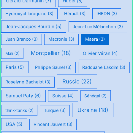
Gérald Darmanin
(7)
Hubei
(5)
Hydroxychloroquine
(3)
Hérault
(3)
IHEDN
(3)
Jean-Jacques Bourdin
(5)
Jean-Luc Mélanchon
(3)
Juan Branco
(3)
Macronie
(3)
Maera
(3)
Montpellier
(18)
Olivier Véran
(4)
Mali
(2)
Paris
(5)
Philippe Saurel
(3)
Radouane Lakdim
(3)
Russie
(22)
Roselyne Bachelot
(3)
Samuel Paty
(6)
Suisse
(4)
Sénégal
(2)
Ukraine
(18)
think-tanks
(2)
Turquie
(3)
USA
(5)
Vincent Jauvert
(3)