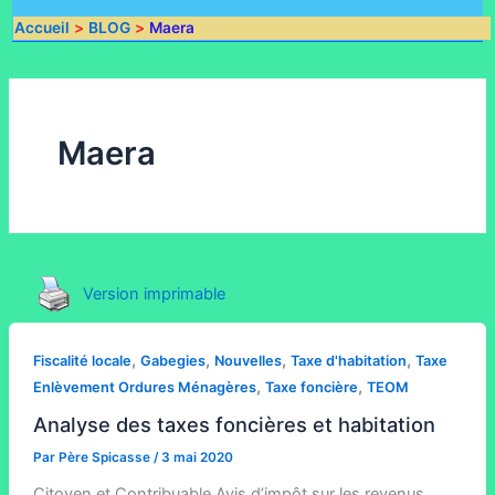
Accueil
BLOG
Maera
Maera
Version imprimable
,
,
,
,
Fiscalité locale
Gabegies
Nouvelles
Taxe d'habitation
Taxe
,
,
Enlèvement Ordures Ménagères
Taxe foncière
TEOM
Analyse des taxes foncières et habitation
Par
Père Spicasse
/
3 mai 2020
Citoyen et Contribuable Avis d’impôt sur les revenus