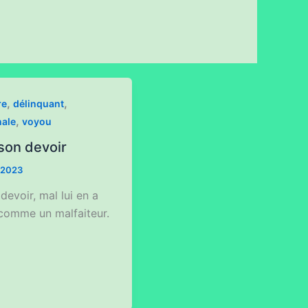
,
,
re
délinquant
,
nale
voyou
 son devoir
n 2023
 devoir, mal lui en a
n comme un malfaiteur.