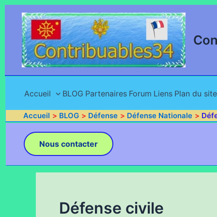
Aller
au
contenu
Con
Accueil
BLOG
Partenaires
Forum
Liens
Plan du site
Accueil
BLOG
Défense
Défense Nationale
Défe
Nous contacter
Défense civile