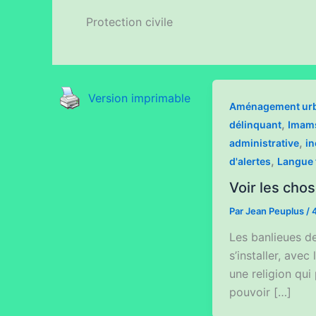
Protection civile
Version imprimable
Aménagement ur
,
délinquant
Imam
,
administrative
in
,
d'alertes
Langue 
Voir les cho
Par
Jean Peuplus
/
4
Les banlieues d
s’installer, ave
une religion qui
pouvoir […]