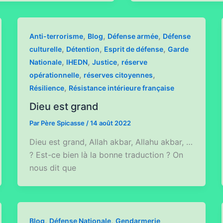
,
,
,
Anti-terrorisme
Blog
Défense armée
Défense
,
,
,
culturelle
Détention
Esprit de défense
Garde
,
,
,
Nationale
IHEDN
Justice
réserve
,
,
opérationnelle
réserves citoyennes
,
Résilience
Résistance intérieure française
Dieu est grand
Par
Père Spicasse
/
14 août 2022
Dieu est grand, Allah akbar, Allahu akbar, …
? Est-ce bien là la bonne traduction ? On
nous dit que
,
,
Blog
Défense Nationale
Gendarmerie