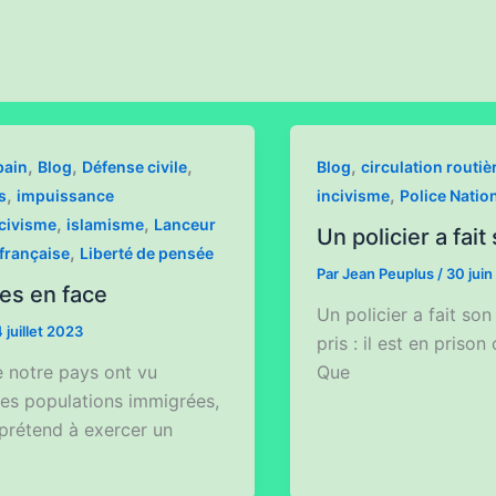
,
,
,
,
bain
Blog
Défense civile
Blog
circulation routiè
,
,
s
impuissance
incivisme
Police Natio
,
,
civisme
islamisme
Lanceur
Un policier a fait
,
française
Liberté de pensée
Par
Jean Peuplus
/
30 jui
ses en face
Un policier a fait son
 juillet 2023
pris : il est en priso
e notre pays ont vu
Que
c les populations immigrées,
 prétend à exercer un