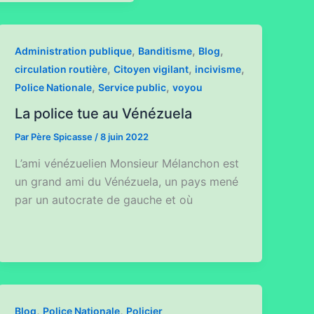
,
,
,
Administration publique
Banditisme
Blog
,
,
,
circulation routière
Citoyen vigilant
incivisme
,
,
Police Nationale
Service public
voyou
La police tue au Vénézuela
Par
Père Spicasse
/
8 juin 2022
L’ami vénézuelien Monsieur Mélanchon est
un grand ami du Vénézuela, un pays mené
par un autocrate de gauche et où
,
,
Blog
Police Nationale
Policier