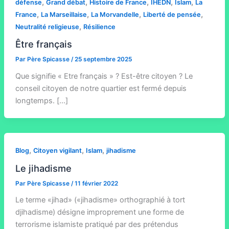
,
,
,
,
,
défense
Grand débat
Histoire de France
IHEDN
Islam
La
,
,
,
,
France
La Marseillaise
La Morvandelle
Liberté de pensée
,
Neutralité religieuse
Résilience
Être français
Par
Père Spicasse
/
25 septembre 2025
Que signifie « Etre français » ? Est-être citoyen ? Le
conseil citoyen de notre quartier est fermé depuis
longtemps. […]
,
,
,
Blog
Citoyen vigilant
Islam
jihadisme
Le jihadisme
Par
Père Spicasse
/
11 février 2022
Le terme «jihad» («jihadisme» orthographié à tort
djihadisme) désigne improprement une forme de
terrorisme islamiste pratiqué par des prétendus