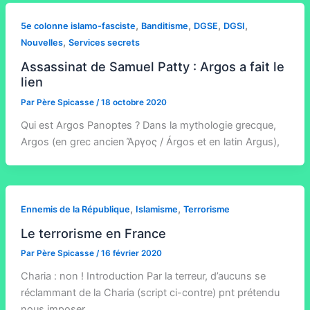
,
,
,
,
5e colonne islamo-fasciste
Banditisme
DGSE
DGSI
,
Nouvelles
Services secrets
Assassinat de Samuel Patty : Argos a fait le
lien
Par
Père Spicasse
/
18 octobre 2020
Qui est Argos Panoptes ? Dans la mythologie grecque,
Argos (en grec ancien Ἄργος / Árgos et en latin Argus),
,
,
Ennemis de la République
Islamisme
Terrorisme
Le terrorisme en France
Par
Père Spicasse
/
16 février 2020
Charia : non ! Introduction Par la terreur, d’aucuns se
réclammant de la Charia (script ci-contre) pnt prétendu
nous imposer