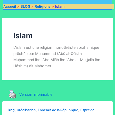
Accueil
BLOG
Religions
Islam
Islam
L’islam est une religion monothéiste abrahamique
prêchée par Muhammad (Abū al-Qāsim
Muḥammad ibn ʿAbd Allāh ibn ʿAbd al-Muṭṭalib ibn
Hāshim) dit Mahomet
Version imprimable
,
,
,
Blog
Créolisation
Ennemis de la République
Esprit de