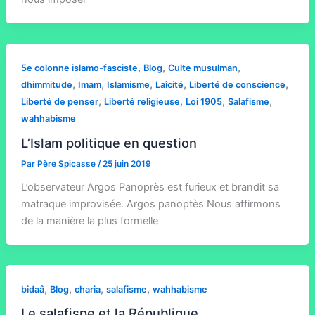
,
,
,
5e colonne islamo-fasciste
Blog
Culte musulman
,
,
,
,
,
dhimmitude
Imam
Islamisme
Laîcité
Liberté de conscience
,
,
,
,
Liberté de penser
Liberté religieuse
Loi 1905
Salafisme
wahhabisme
L’Islam politique en question
Par
Père Spicasse
/
25 juin 2019
L’observateur Argos Panoprès est furieux et brandit sa
matraque improvisée. Argos panoptès Nous affirmons
de la manière la plus formelle
,
,
,
,
bidaâ
Blog
charia
salafisme
wahhabisme
Le salafispe et la République