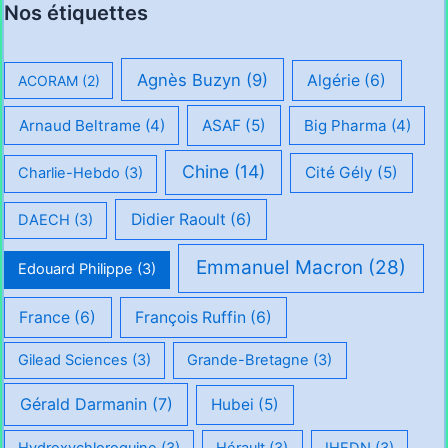
Nos étiquettes
Agnès Buzyn
(9)
Algérie
(6)
ACORAM
(2)
Arnaud Beltrame
(4)
ASAF
(5)
Big Pharma
(4)
Chine
(14)
Cité Gély
(5)
Charlie-Hebdo
(3)
Didier Raoult
(6)
DAECH
(3)
Emmanuel Macron
(28)
Edouard Philippe
(3)
France
(6)
François Ruffin
(6)
Gilead Sciences
(3)
Grande-Bretagne
(3)
Gérald Darmanin
(7)
Hubei
(5)
Hydroxychloroquine
(3)
Hérault
(3)
IHEDN
(3)