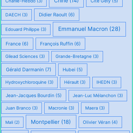
Chine
(14)
Cité Gély
(5)
Charlie-Hebdo
(3)
Didier Raoult
(6)
DAECH
(3)
Emmanuel Macron
(28)
Edouard Philippe
(3)
France
(6)
François Ruffin
(6)
Gilead Sciences
(3)
Grande-Bretagne
(3)
Gérald Darmanin
(7)
Hubei
(5)
Hydroxychloroquine
(3)
Hérault
(3)
IHEDN
(3)
Jean-Jacques Bourdin
(5)
Jean-Luc Mélanchon
(3)
Juan Branco
(3)
Macronie
(3)
Maera
(3)
Montpellier
(18)
Olivier Véran
(4)
Mali
(2)