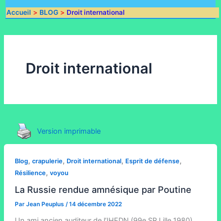
Accueil
BLOG
Droit international
Droit international
Version imprimable
,
,
,
,
Blog
crapulerie
Droit international
Esprit de défense
,
Résilience
voyou
La Russie rendue amnésique par Poutine
Par
Jean Peuplus
/
14 décembre 2022
Un ami ancien auditeur de l’IHEDN (99e SR Lille 1980)