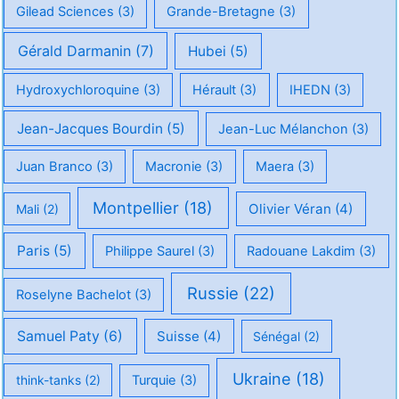
Gilead Sciences
(3)
Grande-Bretagne
(3)
Gérald Darmanin
(7)
Hubei
(5)
Hydroxychloroquine
(3)
Hérault
(3)
IHEDN
(3)
Jean-Jacques Bourdin
(5)
Jean-Luc Mélanchon
(3)
Juan Branco
(3)
Macronie
(3)
Maera
(3)
Montpellier
(18)
Olivier Véran
(4)
Mali
(2)
Paris
(5)
Philippe Saurel
(3)
Radouane Lakdim
(3)
Russie
(22)
Roselyne Bachelot
(3)
Samuel Paty
(6)
Suisse
(4)
Sénégal
(2)
Ukraine
(18)
think-tanks
(2)
Turquie
(3)