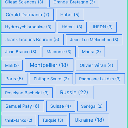
Gilead Sciences
(3)
Grande-Bretagne
(3)
Gérald Darmanin
(7)
Hubei
(5)
Hydroxychloroquine
(3)
Hérault
(3)
IHEDN
(3)
Jean-Jacques Bourdin
(5)
Jean-Luc Mélanchon
(3)
Juan Branco
(3)
Macronie
(3)
Maera
(3)
Montpellier
(18)
Olivier Véran
(4)
Mali
(2)
Paris
(5)
Philippe Saurel
(3)
Radouane Lakdim
(3)
Russie
(22)
Roselyne Bachelot
(3)
Samuel Paty
(6)
Suisse
(4)
Sénégal
(2)
Ukraine
(18)
think-tanks
(2)
Turquie
(3)