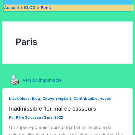
Accueil
BLOG
Paris
Paris
Version imprimable
,
,
,
,
black blocs
Blog
Citoyen vigilant
Contribuable
voyou
Inadmissible 1er mai de casseurs
Par
Père Spicasse
/
2 mai 2022
Un sapeur-pompier, qui combattait un incendie de
palettes allumé en marge de la manifestation du 1er-Mai