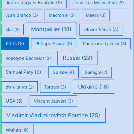
Jean-Jacques Bourdin
(5)
Jean-Luc Mélanchon
(3)
Juan Branco
(3)
Macronie
(3)
Maera
(3)
Montpellier
(18)
Olivier Véran
(4)
Mali
(2)
Paris
(5)
Philippe Saurel
(3)
Radouane Lakdim
(3)
Russie
(22)
Roselyne Bachelot
(3)
Samuel Paty
(6)
Suisse
(4)
Sénégal
(2)
Ukraine
(18)
think-tanks
(2)
Turquie
(3)
USA
(5)
Vincent Jauvert
(3)
Vladimir Vladimirovitch Poutine
(25)
Wuhan
(6)