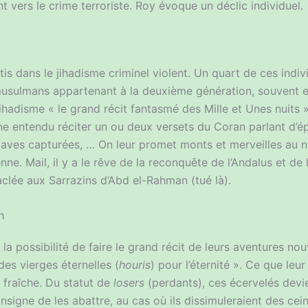
t vers le crime terroriste. Roy évoque un déclic individuel.
tis dans le jihadisme criminel violent. Un quart de ces indiv
usulmans appartenant à la deuxième génération, souvent en r
le jihadisme « le grand récit fantasmé des Mille et Unes nui
ne entendu réciter un ou deux versets du Coran parlant d’
claves capturées, … On leur promet monts et merveilles au n
nne. Mail, il y a le rêve de la reconquête de l’Andalus et de
aclée aux Sarrazins d’Abd el-Rahman (tué là).
h
r la possibilité de faire le grand récit de leurs aventures no
 des vierges éternelles (
houris
) pour l’éternité ». Ce que leu
n fraîche. Du statut de
losers
(perdants), ces écervelés devi
onsigne de les abattre, au cas où ils dissimuleraient des cein