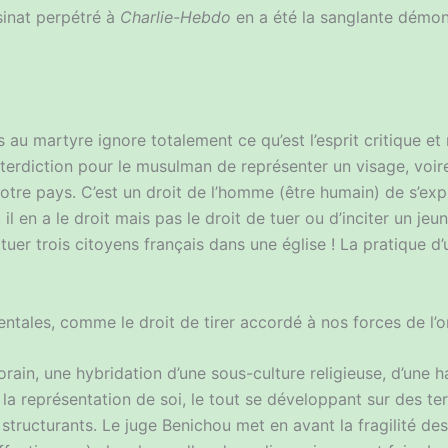
ssinat perpétré à
Charlie-Hebdo
en a été la sanglante démons
au martyre ignore totalement ce qu’est l’esprit critique e
nterdiction pour le musulman de représenter un visage, voir
 notre pays. C’est un droit de l’homme (être humain) de s’exp
 il en a le droit mais pas le droit de tuer ou d’inciter un je
tuer trois citoyens français dans une église ! La pratique d
mentales, comme le droit de tirer accordé à nos forces de l’
ain, une hybridation d’une sous-culture religieuse, d’une ha
e la représentation de soi, le tout se développant sur des ter
s structurants. Le juge Benichou met en avant la fragilité d