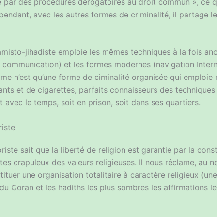
risé par des procédures dérogatoires au droit commun », c
Cependant, avec les autres formes de criminalité, il partage 
lamisto-jihadiste emploie les mêmes techniques à la fois an
 communication) et les formes modernes (navigation Intern
disme n’est qu’une forme de ciminalité organisée qui emploi
ants et de cigarettes, parfaits connaisseurs des techniques 
it avec le temps, soit en prison, soit dans ses quartiers.
riste
iste sait que la liberté de religion est garantie par la consti
tes crapuleux des valeurs religieuses. Il nous réclame, au n
ituer une organisation totalitaire à caractère religieux (un
x du Coran et les hadiths les plus sombres les affirmations 