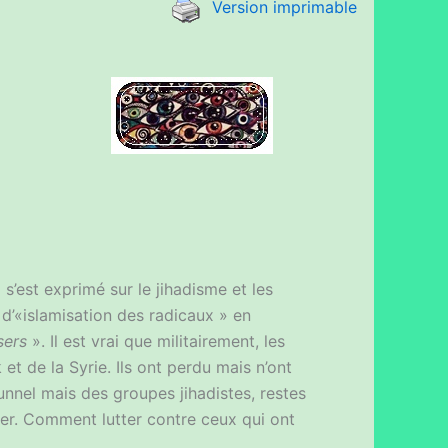
Version imprimable
 s’est exprimé sur le jihadisme et les
 d’«islamisation des radicaux » en
sers
». Il est vrai que militairement, les
k et de la Syrie. Ils ont perdu mais n’ont
nnel mais des groupes jihadistes, restes
ulier. Comment lutter contre ceux qui ont