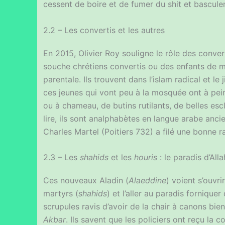
cessent de boire et de fumer du shit et basculen
2.2 – Les convertis et les autres
En 2015, Olivier Roy souligne le rôle des conver
souche chrétiens convertis ou des enfants de m
parentale. Ils trouvent dans l’islam radical et 
ces jeunes qui vont peu à la mosquée ont à pei
ou à chameau, de butins rutilants, de belles es
lire, ils sont analphabètes en langue arabe ancie
Charles Martel (Poitiers 732) a filé une bonne r
2.3 – Les
shahids
et les
houris
: le paradis d’Alla
Ces nouveaux Aladin (
Alaeddine
) voient s’ouvri
martyrs (
shahids
) et l’aller au paradis forniquer
scrupules ravis d’avoir de la chair à canons bie
Akbar
. Ils savent que les policiers ont reçu la c