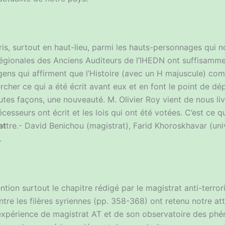
s, surtout en haut-lieu, parmi les hauts-personnages qui n
régionales des Anciens Auditeurs de l’IHEDN ont suffisammen
gens qui affirment que l’Histoire (avec un H majuscule) co
ercher ce qui a été écrit avant eux et en font le point de dé
outes façons, une nouveauté. M. Olivier Roy vient de nous li
cesseurs ont écrit et les lois qui ont été votées. C’est ce q
at
tre.- David Benichou (magistrat), Farid Khoroskhavar (univ
.
tention surtout le chapitre rédigé par le magistrat anti-terr
tre les filères syriennes (pp. 358-368) ont retenu notre at
n expérience de magistrat AT et de son observatoire des ph