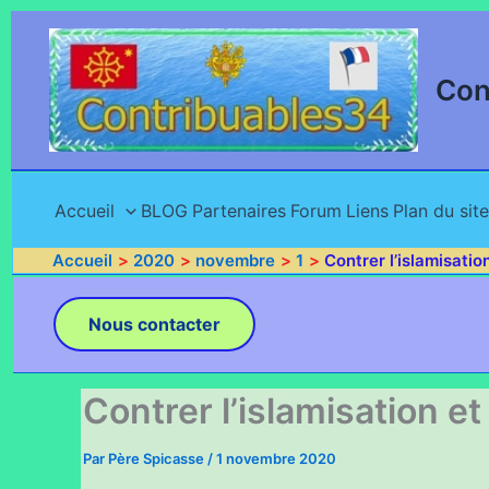
Aller
au
contenu
Con
Accueil
BLOG
Partenaires
Forum
Liens
Plan du site
Accueil
2020
novembre
1
Contrer l’islamisation
Nous contacter
Contrer l’islamisation et 
Par
Père Spicasse
/
1 novembre 2020