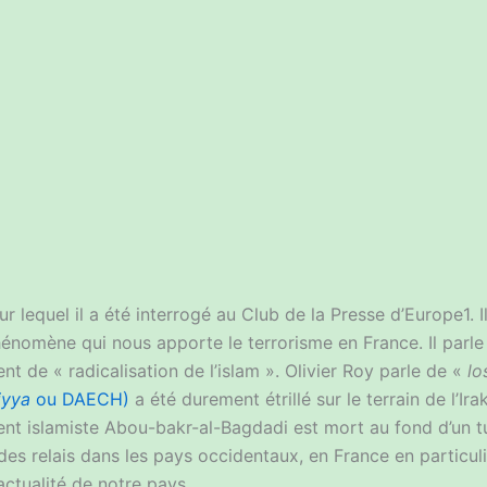
r lequel il a été interrogé au Club de la Presse d’Europe1. Il
hénomène qui nous apporte le terrorisme en France. Il parle
nt de « radicalisation de l’islam ». Olivier Roy parle de «
lo
iyya
ou DAECH)
a été durement étrillé sur le terrain de l’Ira
t islamiste Abou-bakr-al-Bagdadi est mort au fond d’un tu
sé des relais dans les pays occidentaux, en France en partic
actualité de notre pays.