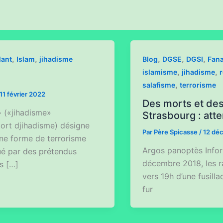
,
,
,
,
,
lant
Islam
jihadisme
Blog
DGSE
DGSI
Fan
,
,
islamisme
jihadisme
,
salafisme
terrorisme
11 février 2022
Des morts et des
» («jihadisme»
Strasbourg : atte
tort djihadisme) désigne
Par
Père Spicasse
/
12 dé
ne forme de terrorisme
Argos panoptès Inform
qué par des prétendus
décembre 2018, les ra
s […]
vers 19h d’une fusill
fur