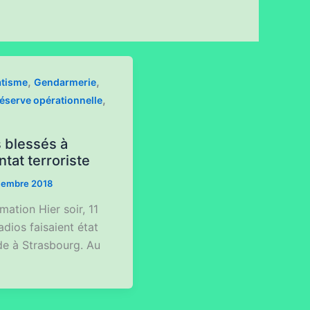
,
,
atisme
Gendarmerie
,
réserve opérationnelle
 blessés à
ntat terroriste
cembre 2018
ation Hier soir, 11
dios faisaient état
ade à Strasbourg. Au