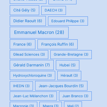
Cité Gély
(5)
DAECH
(3)
Didier Raoult
(6)
Edouard Philippe
(3)
Emmanuel Macron
(28)
France
(6)
François Ruffin
(6)
Gilead Sciences
(3)
Grande-Bretagne
(3)
Gérald Darmanin
(7)
Hubei
(5)
Hydroxychloroquine
(3)
Hérault
(3)
Jean-Jacques Bourdin
(5)
IHEDN
(3)
Jean-Luc Mélanchon
(3)
Juan Branco
(3)
Macronie
(3)
Maera
(3)
Mali
(2)