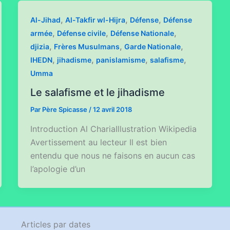
,
,
,
Al-Jihad
Al-Takfir wl-Hijra
Défense
Défense
,
,
,
armée
Défense civile
Défense Nationale
,
,
,
djizia
Frères Musulmans
Garde Nationale
,
,
,
,
IHEDN
jihadisme
panislamisme
salafisme
Umma
Le salafisme et le jihadisme
Par
Père Spicasse
/
12 avril 2018
Introduction Al ChariaIllustration Wikipedia
Avertissement au lecteur Il est bien
entendu que nous ne faisons en aucun cas
l’apologie d’un
Articles par dates