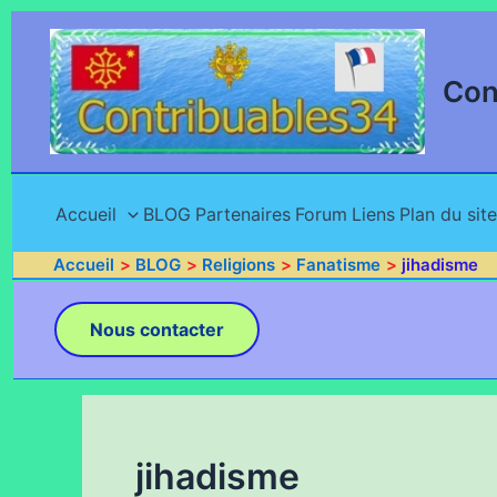
Aller
au
contenu
Con
Accueil
BLOG
Partenaires
Forum
Liens
Plan du site
Accueil
BLOG
Religions
Fanatisme
jihadisme
Nous contacter
jihadisme