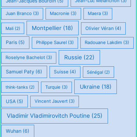
Jean-Jacques Bourdin
(5)
Jean-Luc Mélanchon
(3)
Juan Branco
(3)
Macronie
(3)
Maera
(3)
Montpellier
(18)
Olivier Véran
(4)
Mali
(2)
Paris
(5)
Philippe Saurel
(3)
Radouane Lakdim
(3)
Russie
(22)
Roselyne Bachelot
(3)
Samuel Paty
(6)
Suisse
(4)
Sénégal
(2)
Ukraine
(18)
think-tanks
(2)
Turquie
(3)
USA
(5)
Vincent Jauvert
(3)
Vladimir Vladimirovitch Poutine
(25)
Wuhan
(6)