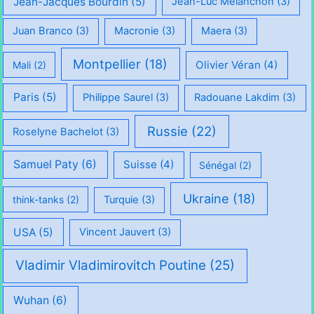
Jean-Jacques Bourdin
(5)
Jean-Luc Mélanchon
(3)
Juan Branco
(3)
Macronie
(3)
Maera
(3)
Montpellier
(18)
Olivier Véran
(4)
Mali
(2)
Paris
(5)
Philippe Saurel
(3)
Radouane Lakdim
(3)
Russie
(22)
Roselyne Bachelot
(3)
Samuel Paty
(6)
Suisse
(4)
Sénégal
(2)
Ukraine
(18)
think-tanks
(2)
Turquie
(3)
USA
(5)
Vincent Jauvert
(3)
Vladimir Vladimirovitch Poutine
(25)
Wuhan
(6)