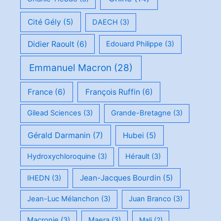
Cité Gély
(5)
DAECH
(3)
Didier Raoult
(6)
Edouard Philippe
(3)
Emmanuel Macron
(28)
France
(6)
François Ruffin
(6)
Gilead Sciences
(3)
Grande-Bretagne
(3)
Gérald Darmanin
(7)
Hubei
(5)
Hydroxychloroquine
(3)
Hérault
(3)
Jean-Jacques Bourdin
(5)
IHEDN
(3)
Jean-Luc Mélanchon
(3)
Juan Branco
(3)
Macronie
(3)
Maera
(3)
Mali
(2)