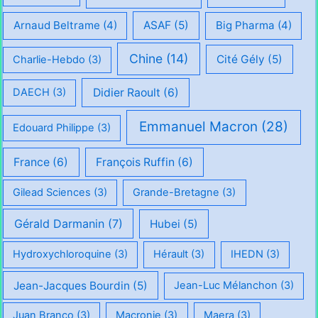
Arnaud Beltrame
(4)
ASAF
(5)
Big Pharma
(4)
Chine
(14)
Cité Gély
(5)
Charlie-Hebdo
(3)
Didier Raoult
(6)
DAECH
(3)
Emmanuel Macron
(28)
Edouard Philippe
(3)
France
(6)
François Ruffin
(6)
Gilead Sciences
(3)
Grande-Bretagne
(3)
Gérald Darmanin
(7)
Hubei
(5)
Hydroxychloroquine
(3)
Hérault
(3)
IHEDN
(3)
Jean-Jacques Bourdin
(5)
Jean-Luc Mélanchon
(3)
Juan Branco
(3)
Macronie
(3)
Maera
(3)