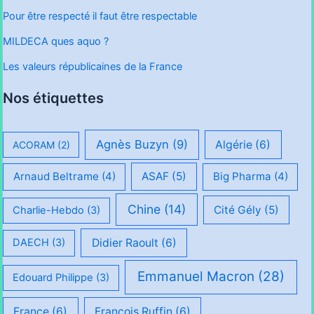
Pour être respecté il faut être respectable
MILDECA ques aquo ?
Les valeurs républicaines de la France
Nos étiquettes
Agnès Buzyn
(9)
Algérie
(6)
ACORAM
(2)
Arnaud Beltrame
(4)
ASAF
(5)
Big Pharma
(4)
Chine
(14)
Cité Gély
(5)
Charlie-Hebdo
(3)
Didier Raoult
(6)
DAECH
(3)
Emmanuel Macron
(28)
Edouard Philippe
(3)
France
(6)
François Ruffin
(6)