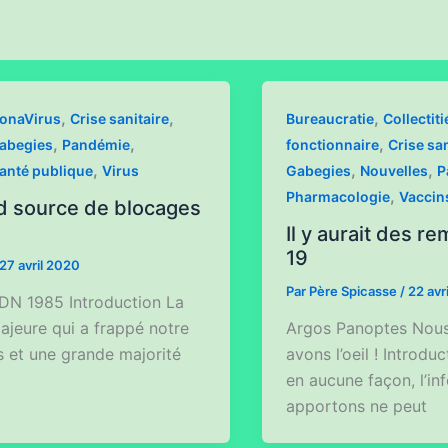
,
,
,
onaVirus
Crise sanitaire
Bureaucratie
Collectiti
,
,
,
abegies
Pandémie
fonctionnaire
Crise san
,
,
,
anté publique
Virus
Gabegies
Nouvelles
P
,
Pharmacologie
Vaccin
nd source de blocages
Il y aurait des 
19
27 avril 2020
Par
Père Spicasse
/
22 avr
DN 1985 Introduction La
majeure qui a frappé notre
Argos Panoptes Nous
s et une grande majorité
avons l’oeil ! Introdu
en aucune façon, l’i
apportons ne peut