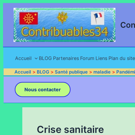
Aller
au
contenu
Con
Accueil
BLOG
Partenaires
Forum
Liens
Plan du site
Accueil
BLOG
Santé publique
maladie
Pandém
Nous contacter
Crise sanitaire