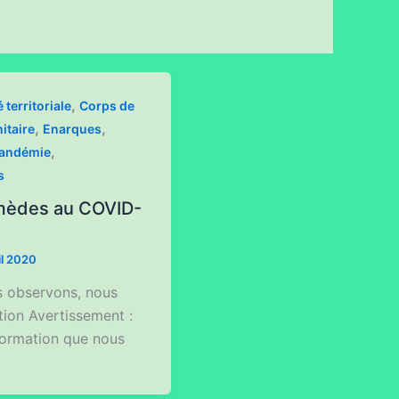
,
é territoriale
Corps de
,
,
itaire
Enarques
,
andémie
s
remèdes au COVID-
il 2020
 observons, nous
ction Avertissement :
nformation que nous