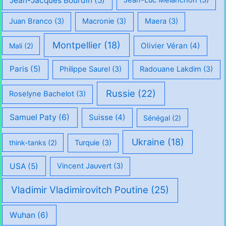
Jean-Jacques Bourdin
(5)
Jean-Luc Mélanchon
(3)
Juan Branco
(3)
Macronie
(3)
Maera
(3)
Montpellier
(18)
Olivier Véran
(4)
Mali
(2)
Paris
(5)
Philippe Saurel
(3)
Radouane Lakdim
(3)
Russie
(22)
Roselyne Bachelot
(3)
Samuel Paty
(6)
Suisse
(4)
Sénégal
(2)
Ukraine
(18)
think-tanks
(2)
Turquie
(3)
USA
(5)
Vincent Jauvert
(3)
Vladimir Vladimirovitch Poutine
(25)
Wuhan
(6)