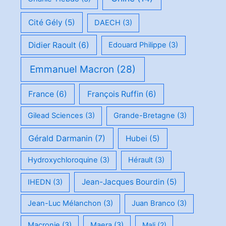
Cité Gély
(5)
DAECH
(3)
Didier Raoult
(6)
Edouard Philippe
(3)
Emmanuel Macron
(28)
France
(6)
François Ruffin
(6)
Gilead Sciences
(3)
Grande-Bretagne
(3)
Gérald Darmanin
(7)
Hubei
(5)
Hydroxychloroquine
(3)
Hérault
(3)
Jean-Jacques Bourdin
(5)
IHEDN
(3)
Jean-Luc Mélanchon
(3)
Juan Branco
(3)
Macronie
(3)
Maera
(3)
Mali
(2)