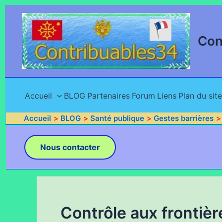
Aller
au
contenu
Con
Accueil
BLOG
Partenaires
Forum
Liens
Plan du site
Accueil
BLOG
Santé publique
Gestes barrières
Nous contacter
Contrôle aux frontièr