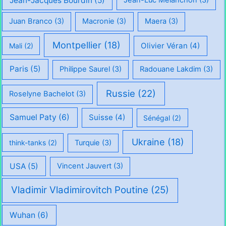
Jean-Jacques Bourdin
(5)
Jean-Luc Mélanchon
(3)
Juan Branco
(3)
Macronie
(3)
Maera
(3)
Montpellier
(18)
Olivier Véran
(4)
Mali
(2)
Paris
(5)
Philippe Saurel
(3)
Radouane Lakdim
(3)
Russie
(22)
Roselyne Bachelot
(3)
Samuel Paty
(6)
Suisse
(4)
Sénégal
(2)
Ukraine
(18)
think-tanks
(2)
Turquie
(3)
USA
(5)
Vincent Jauvert
(3)
Vladimir Vladimirovitch Poutine
(25)
Wuhan
(6)