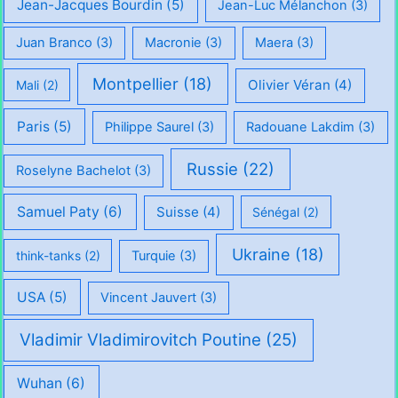
Jean-Jacques Bourdin
(5)
Jean-Luc Mélanchon
(3)
Juan Branco
(3)
Macronie
(3)
Maera
(3)
Montpellier
(18)
Olivier Véran
(4)
Mali
(2)
Paris
(5)
Philippe Saurel
(3)
Radouane Lakdim
(3)
Russie
(22)
Roselyne Bachelot
(3)
Samuel Paty
(6)
Suisse
(4)
Sénégal
(2)
Ukraine
(18)
think-tanks
(2)
Turquie
(3)
USA
(5)
Vincent Jauvert
(3)
Vladimir Vladimirovitch Poutine
(25)
Wuhan
(6)