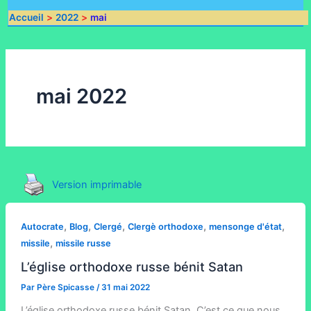
Accueil
2022
mai
mai 2022
Version imprimable
,
,
,
,
,
Autocrate
Blog
Clergé
Clergè orthodoxe
mensonge d'état
,
missile
missile russe
L’église orthodoxe russe bénit Satan
Par
Père Spicasse
/
31 mai 2022
L’église orthodoxe russe bénit Satan. C’est ce que nous