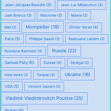
Jean-Jacques Bourdin
(5)
Jean-Luc Mélanchon
(3)
Juan Branco
(3)
Macronie
(3)
Maera
(3)
Montpellier
(18)
Olivier Véran
(4)
Mali
(2)
Paris
(5)
Philippe Saurel
(3)
Radouane Lakdim
(3)
Russie
(22)
Roselyne Bachelot
(3)
Samuel Paty
(6)
Suisse
(4)
Sénégal
(2)
Ukraine
(18)
think-tanks
(2)
Turquie
(3)
USA
(5)
Vincent Jauvert
(3)
Vladimir Vladimirovitch Poutine
(25)
Wuhan
(6)